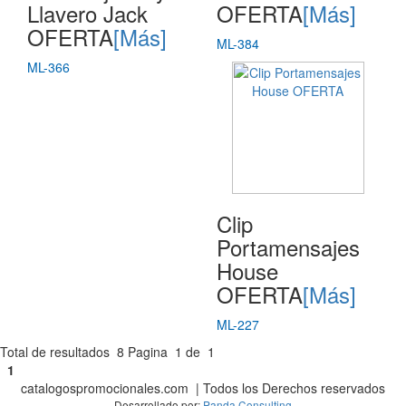
Llavero Jack
OFERTA
[Más]
OFERTA
[Más]
ML-384
ML-366
Clip
Portamensajes
House
OFERTA
[Más]
ML-227
Total de resultados
8
Pagina
1
de
1
1
catalogospromocionales.com | Todos los Derechos reservados
Desarrollado por:
Panda Consulting