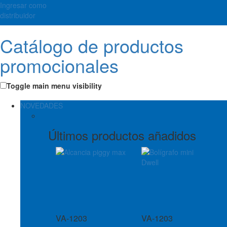
Ingresar como
distribuidor
Catálogo de productos
promocionales
Toggle main menu visibility
NOVEDADES
Últimos productos añadidos
VA-1203
VA-1203