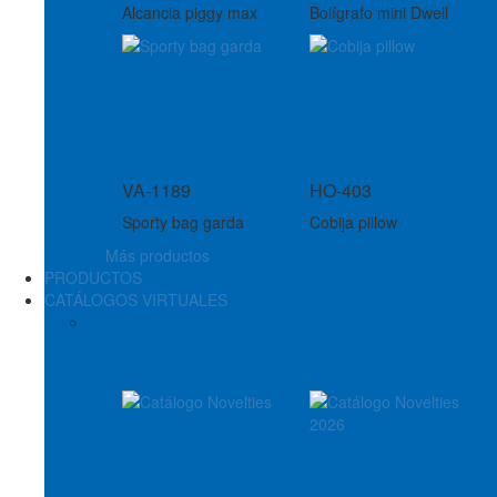
Alcancia piggy max
Bolígrafo mini Dwell
VA-1189
HO-403
Sporty bag garda
Cobija pillow
Más productos
PRODUCTOS
CATÁLOGOS VIRTUALES